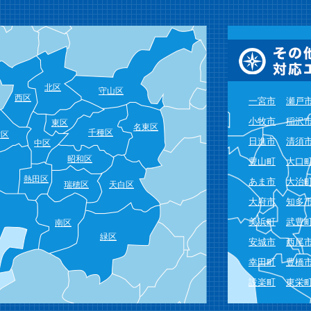
北区
守山区
西区
一宮市
瀬戸
小牧市
稲沢
東区
名東区
千種区
村区
日進市
清須
中区
昭和区
豊山町
大口
熱田区
あま市
大治
瑞穂区
天白区
大府市
知多
美浜町
武豊
南区
緑区
安城市
西尾
幸田町
豊橋
設楽町
東栄