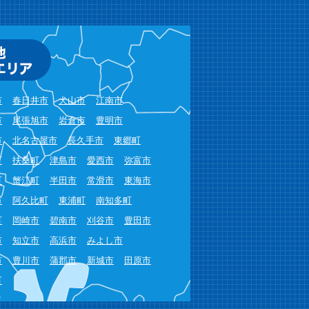
市
春日井市
犬山市
江南市
市
尾張旭市
岩倉市
豊明市
市
北名古屋市
長久手市
東郷町
町
扶桑町
津島市
愛西市
弥富市
町
蟹江町
半田市
常滑市
東海市
市
阿久比町
東浦町
南知多町
町
岡崎市
碧南市
刈谷市
豊田市
市
知立市
高浜市
みよし市
市
豊川市
蒲郡市
新城市
田原市
町