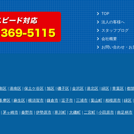
TOP
法人の客様へ
スタッフブログ
会社概要
お問い合わせ・お
南区
港南区
保土ケ谷区
旭区
磯子区
金沢区
港北区
緑区
青葉区
都
多摩区
麻生区
横須賀市
鎌倉市
逗子市
三浦市
葉山町
相模原市
緑区
茅ヶ崎市
秦野市
伊勢原市
寒川町
大磯町
二宮町
小田原市
南足柄市