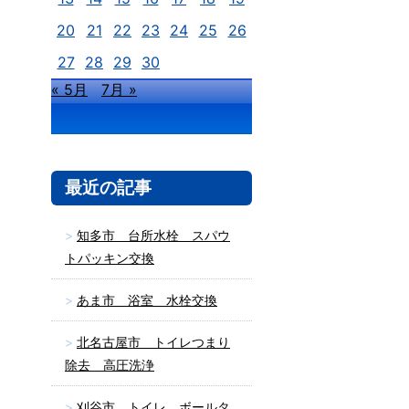
20
21
22
23
24
25
26
27
28
29
30
« 5月
7月 »
最近の記事
知多市 台所水栓 スパウ
トパッキン交換
あま市 浴室 水栓交換
北名古屋市 トイレつまり
除去 高圧洗浄
刈谷市 トイレ ボールタ