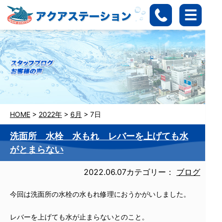
HOME
>
2022年
>
6月
>
7日
洗面所 水栓 水もれ レバーを上げても水
がとまらない
2022.06.07
カテゴリー：
ブログ
今回は洗面所の水栓の水もれ修理におうかがいしました。
レバーを上げても水が止まらないとのこと。