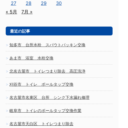
27
28
29
30
« 5月
7月 »
最近の記事
知多市 台所水栓 スパウトパッキン交換
あま市 浴室 水栓交換
北名古屋市 トイレつまり除去 高圧洗浄
刈谷市 トイレ ボールタップ交換
名古屋市名東区 台所 シンク下水漏れ修理
岐阜市 トイレのボールタップ交換作業
名古屋市天白区 トイレつまり除去