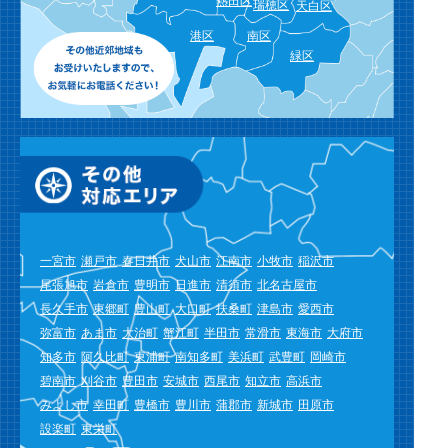
熱田区
瑞穂区
天白区
港区
南区
緑区
一宮市
瀬戸市
春日井市
犬山市
江南市
小牧市
稲沢市
尾張旭市
岩倉市
豊明市
日進市
清須市
北名古屋市
長久手市
東郷町
豊山町
大口町
扶桑町
津島市
愛西市
弥富市
あま市
大治町
蟹江町
半田市
常滑市
東海市
大府市
知多市
阿久比町
東浦町
南知多町
美浜町
武豊町
岡崎市
碧南市
刈谷市
豊田市
安城市
西尾市
知立市
高浜市
みよし市
幸田町
豊橋市
豊川市
蒲郡市
新城市
田原市
設楽町
東栄町