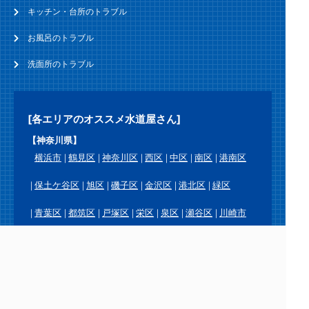
キッチン・台所のトラブル
お風呂のトラブル
洗面所のトラブル
[各エリアのオススメ水道屋さん]
【神奈川県】
横浜市
鶴見区
神奈川区
西区
中区
南区
港南区
保土ケ谷区
旭区
磯子区
金沢区
港北区
緑区
青葉区
都筑区
戸塚区
栄区
泉区
瀬谷区
川崎市
川崎区
幸区
中原区
高津区
宮前区
多摩区
麻生区
横須賀市
鎌倉市
逗子市
三浦市
葉山町
相模原市
緑区
中央区
南区
厚木市
大和市
海老名市
座間市