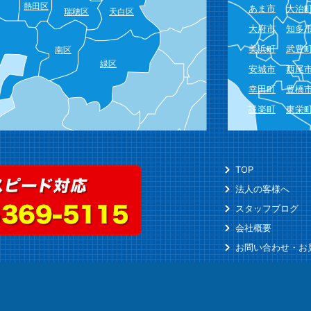
熱田区
あま市
大治
瑞穂区
天白区
大府市
知多
美浜町
武豊
南区
緑区
安城市
西尾
幸田町
豊橋
設楽町
東栄
TOP
法人の客様へ
スタッフブログ
会社概要
お問い合わせ・お