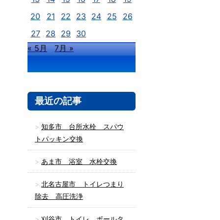
20
21
22
23
24
25
26
27
28
29
30
« 5月
7月 »
最近の記事
知多市 台所水栓 スパウ
トパッキン交換
あま市 浴室 水栓交換
北名古屋市 トイレつまり
除去 高圧洗浄
刈谷市 トイレ ボールタ