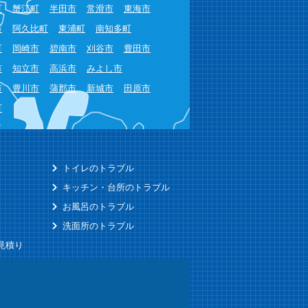
町
蟹江町
半田市
常滑市
東海市
市
阿久比町
東浦町
南知多町
町
岡崎市
碧南市
刈谷市
豊田市
市
知立市
高浜市
みよし市
市
豊川市
蒲郡市
新城市
田原市
町
トイレのトラブル
キッチン・台所のトラブル
お風呂のトラブル
洗面所のトラブル
見積り