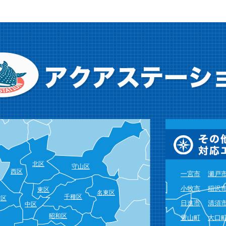
北区
守山区
西区
一宮市
瀬戸
小牧市
稲沢
東区
名東区
千種区
村区
日進市
清須
中区
昭和区
豊山町
大口