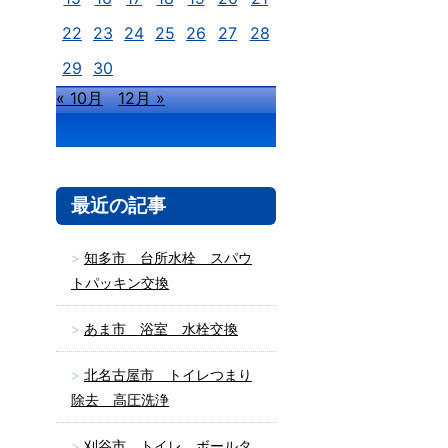
22
23
24
25
26
27
28
29
30
« 10月
12月 »
最近の記事
知多市 台所水栓 スパウ
トパッキン交換
あま市 浴室 水栓交換
北名古屋市 トイレつまり
除去 高圧洗浄
刈谷市 トイレ ボールタ