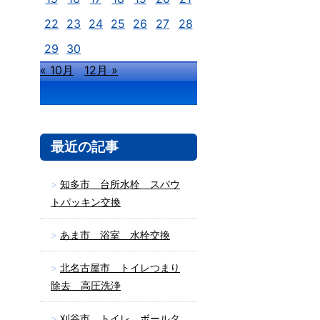
22
23
24
25
26
27
28
29
30
« 10月
12月 »
最近の記事
知多市 台所水栓 スパウ
トパッキン交換
あま市 浴室 水栓交換
北名古屋市 トイレつまり
除去 高圧洗浄
刈谷市 トイレ ボールタ