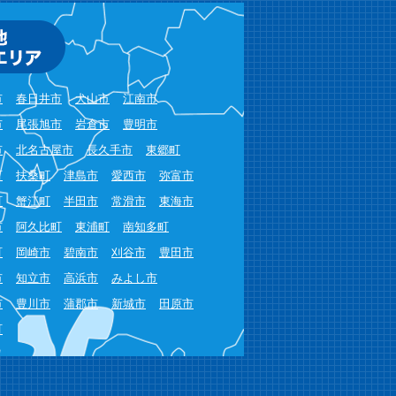
市
春日井市
犬山市
江南市
市
尾張旭市
岩倉市
豊明市
市
北名古屋市
長久手市
東郷町
町
扶桑町
津島市
愛西市
弥富市
町
蟹江町
半田市
常滑市
東海市
市
阿久比町
東浦町
南知多町
町
岡崎市
碧南市
刈谷市
豊田市
市
知立市
高浜市
みよし市
市
豊川市
蒲郡市
新城市
田原市
町