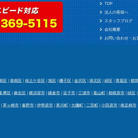
TOP
法人の客様へ
スタッフブログ
会社概要
お問い合わせ・お
南区
港南区
保土ケ谷区
旭区
磯子区
金沢区
港北区
緑区
青葉区
都
多摩区
麻生区
横須賀市
鎌倉市
逗子市
三浦市
葉山町
相模原市
緑区
茅ヶ崎市
秦野市
伊勢原市
寒川町
大磯町
二宮町
小田原市
南足柄市