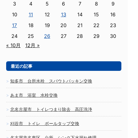
3
4
5
6
7
8
9
10
11
12
13
14
15
16
17
18
19
20
21
22
23
24
25
26
27
28
29
30
« 10月
12月 »
最近の記事
知多市 台所水栓 スパウトパッキン交換
あま市 浴室 水栓交換
北名古屋市 トイレつまり除去 高圧洗浄
刈谷市 トイレ ボールタップ交換
名古屋市名東区 台所 シンク下水漏れ修理