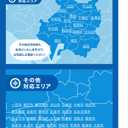
北区
守山区
西区
東区
千種区
名東区
中村区
中区
昭和区
中川区
熱田区
瑞穂区
天白区
港区
南区
緑区
一宮市
瀬戸市
春日井市
犬山市
江南市
小牧市
稲沢市
尾張旭市
岩倉市
豊明市
日進市
清須市
北名古屋市
長久手市
東郷町
豊山町
大口町
扶桑町
津島市
愛西市
弥富市
あま市
大治町
蟹江町
半田市
常滑市
東海市
大府市