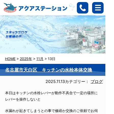
HOME
>
2025年
>
11月
>
13日
名古屋市天白区 キッチンの水栓本体交換
2025.11.13
カテゴリー：
ブログ
本日はキッチンの水栓レバーが動作不具合で一定の場所に
レバーを操作しないと
水漏れが起きてしまうとの事で修繕か交換のご依頼でお伺