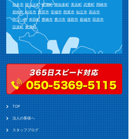
知多市
阿久比町
東浦町
南知多町
美浜町
武豊町
岡崎市
碧南市
刈谷市
豊田市
安城市
西尾市
知立市
高浜市
みよし市
幸田町
豊橋市
豊川市
蒲郡市
新城市
田原市
設楽町
東栄町
TOP
法人の客様へ
スタッフブログ