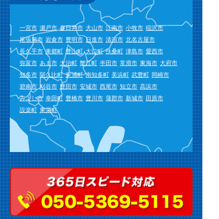
一宮市
瀬戸市
春日井市
犬山市
江南市
小牧市
稲沢市
尾張旭市
岩倉市
豊明市
日進市
清須市
北名古屋市
長久手市
東郷町
豊山町
大口町
扶桑町
津島市
愛西市
弥富市
あま市
大治町
蟹江町
半田市
常滑市
東海市
大府市
知多市
阿久比町
東浦町
南知多町
美浜町
武豊町
岡崎市
碧南市
刈谷市
豊田市
安城市
西尾市
知立市
高浜市
みよし市
幸田町
豊橋市
豊川市
蒲郡市
新城市
田原市
設楽町
東栄町