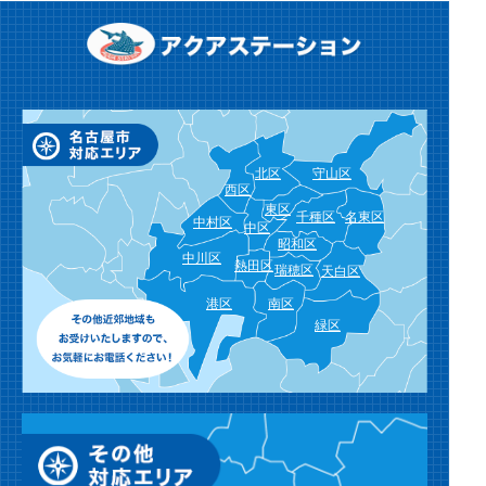
北区
守山区
西区
東区
千種区
名東区
中村区
中区
昭和区
中川区
熱田区
瑞穂区
天白区
港区
南区
緑区