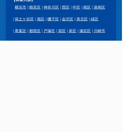
横浜市
鶴見区
神奈川区
西区
中区
南区
港南区
保土ケ谷区
旭区
磯子区
金沢区
港北区
緑区
青葉区
都筑区
戸塚区
栄区
泉区
瀬谷区
川崎市
川崎区
幸区
中原区
高津区
宮前区
多摩区
麻生区
横須賀市
鎌倉市
逗子市
三浦市
葉山町
相模原市
緑区
中央区
南区
厚木市
大和市
海老名市
座間市
綾瀬市
愛川町
平塚市
藤沢市
茅ヶ崎市
秦野市
伊勢原市
寒川町
大磯町
二宮町
小田原市
南足柄市
中井町
大井町
松田町
山北町
開成町
箱根町
真鶴町
湯河原町