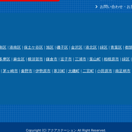
お問い合わせ・お
南区
港南区
保土ケ谷区
旭区
磯子区
金沢区
港北区
緑区
青葉区
都
多摩区
麻生区
横須賀市
鎌倉市
逗子市
三浦市
葉山町
相模原市
緑区
茅ヶ崎市
秦野市
伊勢原市
寒川町
大磯町
二宮町
小田原市
南足柄市
Copyright (C) アクアステーション All Right Reserved.