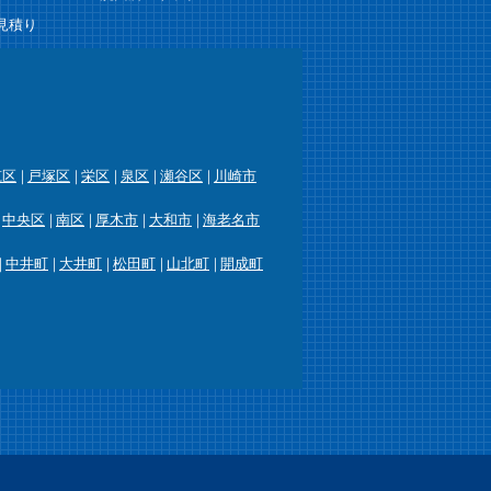
見積り
筑区
戸塚区
栄区
泉区
瀬谷区
川崎市
中央区
南区
厚木市
大和市
海老名市
中井町
大井町
松田町
山北町
開成町