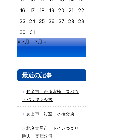
16
17
18
19
20
21
22
23
24
25
26
27
28
29
30
31
« 7月
3月 »
最近の記事
知多市 台所水栓 スパウ
トパッキン交換
あま市 浴室 水栓交換
北名古屋市 トイレつまり
除去 高圧洗浄