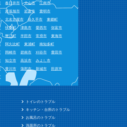
市
春日井市
犬山市
江南市
市
尾張旭市
岩倉市
豊明市
市
北名古屋市
長久手市
東郷町
町
扶桑町
津島市
愛西市
弥富市
町
蟹江町
半田市
常滑市
東海市
市
阿久比町
東浦町
南知多町
町
岡崎市
碧南市
刈谷市
豊田市
市
知立市
高浜市
みよし市
市
豊川市
蒲郡市
新城市
田原市
町
トイレのトラブル
キッチン・台所のトラブル
お風呂のトラブル
洗面所のトラブル