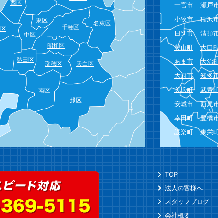
西区
一宮市
瀬戸
小牧市
稲沢
東区
名東区
千種区
村区
日進市
清須
中区
昭和区
豊山町
大口
熱田区
あま市
大治
瑞穂区
天白区
大府市
知多
美浜町
武豊
南区
緑区
安城市
西尾
幸田町
豊橋
設楽町
東栄
TOP
法人の客様へ
スタッフブログ
会社概要