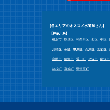
[各エリアのオススメ水道屋さん]
【神奈川県】
横浜市
鶴見区
神奈川区
西区
中区
川崎区
幸区
中原区
高津区
宮前区
座間市
綾瀬市
愛川町
平塚市
藤沢市
箱根町
真鶴町
湯河原町