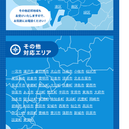
港区
南区
緑区
一宮市
瀬戸市
春日井市
犬山市
江南市
小牧市
稲沢市
尾張旭市
岩倉市
豊明市
日進市
清須市
北名古屋市
長久手市
東郷町
豊山町
大口町
扶桑町
津島市
愛西市
弥富市
あま市
大治町
蟹江町
半田市
常滑市
東海市
大府市
知多市
阿久比町
東浦町
南知多町
美浜町
武豊町
岡崎市
碧南市
刈谷市
豊田市
安城市
西尾市
知立市
高浜市
みよし市
幸田町
豊橋市
豊川市
蒲郡市
新城市
田原市
設楽町
東栄町