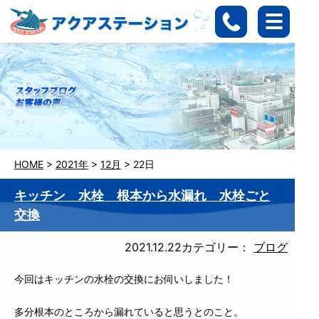
HOME
>
2021年
>
12月
>
22日
キッチン 水栓 根本から水漏れ 水栓ごと
交換
2021.12.22
カテゴリー：
ブログ
今回はキッチンの水栓の交換にお伺いしました！
多分根本のところから漏れていると思うとのこと。