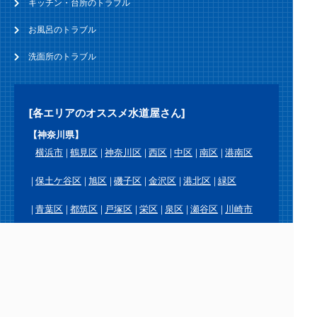
キッチン・台所のトラブル
お風呂のトラブル
洗面所のトラブル
[各エリアのオススメ水道屋さん]
【神奈川県】
横浜市
鶴見区
神奈川区
西区
中区
南区
港南区
保土ケ谷区
旭区
磯子区
金沢区
港北区
緑区
青葉区
都筑区
戸塚区
栄区
泉区
瀬谷区
川崎市
川崎区
幸区
中原区
高津区
宮前区
多摩区
麻生区
横須賀市
鎌倉市
逗子市
三浦市
葉山町
相模原市
緑区
中央区
南区
厚木市
大和市
海老名市
座間市