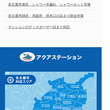
名古屋市港区 シャワー水漏れ シャワーセット交換
名古屋市緑区 洗面所 排水口の詰まり除去作業
マンションのディスポーザー詰まり対応
北区
守山区
西区
東区
千種区
名東区
中村区
中区
昭和区
中川区
熱田区
瑞穂区
天白区