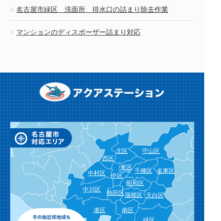
名古屋市緑区 洗面所 排水口の詰まり除去作業
マンションのディスポーザー詰まり対応
北区
守山区
西区
東区
千種区
名東区
中村区
中区
昭和区
中川区
熱田区
瑞穂区
天白区
港区
南区
緑区