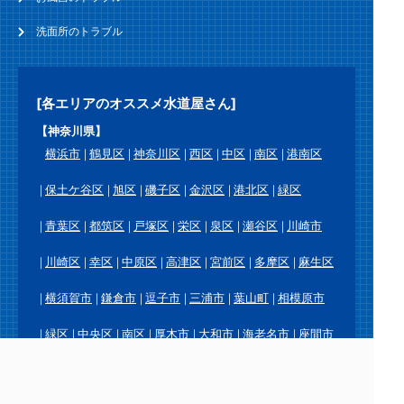
洗面所のトラブル
[各エリアのオススメ水道屋さん]
【神奈川県】
横浜市
鶴見区
神奈川区
西区
中区
南区
港南区
保土ケ谷区
旭区
磯子区
金沢区
港北区
緑区
青葉区
都筑区
戸塚区
栄区
泉区
瀬谷区
川崎市
川崎区
幸区
中原区
高津区
宮前区
多摩区
麻生区
横須賀市
鎌倉市
逗子市
三浦市
葉山町
相模原市
緑区
中央区
南区
厚木市
大和市
海老名市
座間市
綾瀬市
愛川町
平塚市
藤沢市
茅ヶ崎市
秦野市