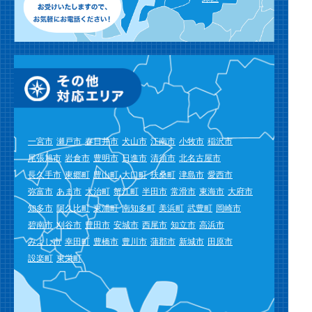
一宮市
瀬戸市
春日井市
犬山市
江南市
小牧市
稲沢市
尾張旭市
岩倉市
豊明市
日進市
清須市
北名古屋市
長久手市
東郷町
豊山町
大口町
扶桑町
津島市
愛西市
弥富市
あま市
大治町
蟹江町
半田市
常滑市
東海市
大府市
知多市
阿久比町
東浦町
南知多町
美浜町
武豊町
岡崎市
碧南市
刈谷市
豊田市
安城市
西尾市
知立市
高浜市
みよし市
幸田町
豊橋市
豊川市
蒲郡市
新城市
田原市
設楽町
東栄町