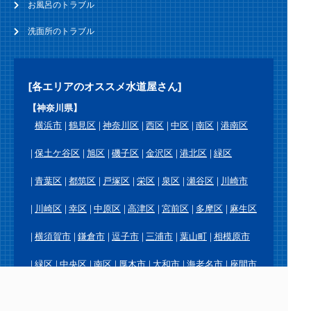
お風呂のトラブル
洗面所のトラブル
[各エリアのオススメ水道屋さん]
【神奈川県】
横浜市
鶴見区
神奈川区
西区
中区
南区
港南区
保土ケ谷区
旭区
磯子区
金沢区
港北区
緑区
青葉区
都筑区
戸塚区
栄区
泉区
瀬谷区
川崎市
川崎区
幸区
中原区
高津区
宮前区
多摩区
麻生区
横須賀市
鎌倉市
逗子市
三浦市
葉山町
相模原市
緑区
中央区
南区
厚木市
大和市
海老名市
座間市
綾瀬市
愛川町
平塚市
藤沢市
茅ヶ崎市
秦野市