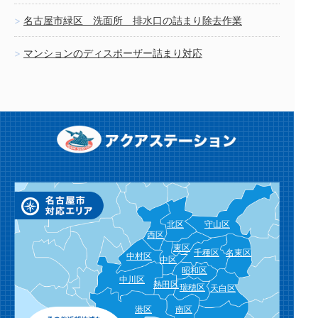
名古屋市緑区 洗面所 排水口の詰まり除去作業
マンションのディスポーザー詰まり対応
北区
守山区
西区
東区
千種区
名東区
中村区
中区
昭和区
中川区
熱田区
瑞穂区
天白区
港区
南区