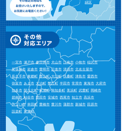
緑区
一宮市
瀬戸市
春日井市
犬山市
江南市
小牧市
稲沢市
尾張旭市
岩倉市
豊明市
日進市
清須市
北名古屋市
長久手市
東郷町
豊山町
大口町
扶桑町
津島市
愛西市
弥富市
あま市
大治町
蟹江町
半田市
常滑市
東海市
大府市
知多市
阿久比町
東浦町
南知多町
美浜町
武豊町
岡崎市
碧南市
刈谷市
豊田市
安城市
西尾市
知立市
高浜市
みよし市
幸田町
豊橋市
豊川市
蒲郡市
新城市
田原市
設楽町
東栄町