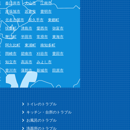
市
春日井市
犬山市
江南市
市
尾張旭市
岩倉市
豊明市
市
北名古屋市
長久手市
東郷町
町
扶桑町
津島市
愛西市
弥富市
町
蟹江町
半田市
常滑市
東海市
市
阿久比町
東浦町
南知多町
町
岡崎市
碧南市
刈谷市
豊田市
市
知立市
高浜市
みよし市
市
豊川市
蒲郡市
新城市
田原市
町
トイレのトラブル
キッチン・台所のトラブル
お風呂のトラブル
洗面所のトラブル