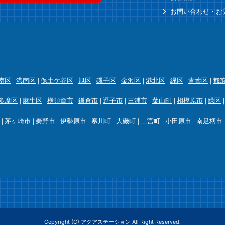
お問い合わせ・お
南区
港南区
保土ケ谷区
旭区
磯子区
金沢区
港北区
緑区
青葉区
都
多摩区
麻生区
横須賀市
鎌倉市
逗子市
三浦市
葉山町
相模原市
緑区
茅ヶ崎市
秦野市
伊勢原市
寒川町
大磯町
二宮町
小田原市
南足柄市
Copyright (C) アクアステーション All Right Reserved.