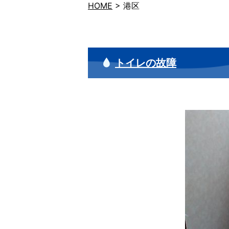
HOME
>
港区
トイレの故障