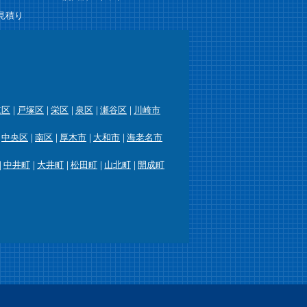
見積り
筑区
戸塚区
栄区
泉区
瀬谷区
川崎市
中央区
南区
厚木市
大和市
海老名市
中井町
大井町
松田町
山北町
開成町