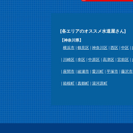
[各エリアのオススメ水道屋さん]
【神奈川県】
横浜市
鶴見区
神奈川区
西区
中区
川崎区
幸区
中原区
高津区
宮前区
座間市
綾瀬市
愛川町
平塚市
藤沢市
箱根町
真鶴町
湯河原町