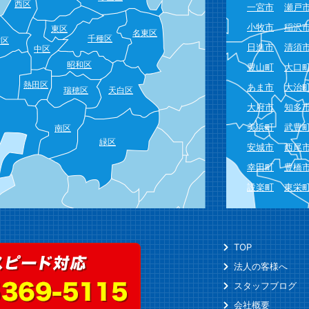
西区
一宮市
瀬戸
小牧市
稲沢
東区
名東区
千種区
村区
日進市
清須
中区
昭和区
豊山町
大口
熱田区
あま市
大治
瑞穂区
天白区
大府市
知多
美浜町
武豊
南区
緑区
安城市
西尾
幸田町
豊橋
設楽町
東栄
TOP
法人の客様へ
スタッフブログ
会社概要