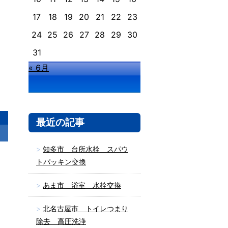
17
18
19
20
21
22
23
24
25
26
27
28
29
30
31
« 6月
最近の記事
知多市 台所水栓 スパウ
トパッキン交換
あま市 浴室 水栓交換
北名古屋市 トイレつまり
除去 高圧洗浄