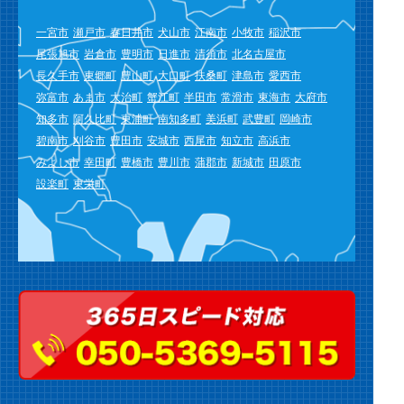
一宮市
瀬戸市
春日井市
犬山市
江南市
小牧市
稲沢市
尾張旭市
岩倉市
豊明市
日進市
清須市
北名古屋市
長久手市
東郷町
豊山町
大口町
扶桑町
津島市
愛西市
弥富市
あま市
大治町
蟹江町
半田市
常滑市
東海市
大府市
知多市
阿久比町
東浦町
南知多町
美浜町
武豊町
岡崎市
碧南市
刈谷市
豊田市
安城市
西尾市
知立市
高浜市
みよし市
幸田町
豊橋市
豊川市
蒲郡市
新城市
田原市
設楽町
東栄町