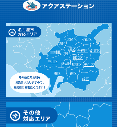
北区
守山区
西区
東区
千種区
名東区
中村区
中区
昭和区
中川区
熱田区
瑞穂区
天白区
港区
南区
緑区