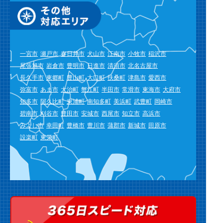
一宮市
瀬戸市
春日井市
犬山市
江南市
小牧市
稲沢市
尾張旭市
岩倉市
豊明市
日進市
清須市
北名古屋市
長久手市
東郷町
豊山町
大口町
扶桑町
津島市
愛西市
弥富市
あま市
大治町
蟹江町
半田市
常滑市
東海市
大府市
知多市
阿久比町
東浦町
南知多町
美浜町
武豊町
岡崎市
碧南市
刈谷市
豊田市
安城市
西尾市
知立市
高浜市
みよし市
幸田町
豊橋市
豊川市
蒲郡市
新城市
田原市
設楽町
東栄町