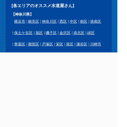
[各エリアのオススメ水道屋さん]
【神奈川県】
横浜市
鶴見区
神奈川区
西区
中区
南区
港南区
保土ケ谷区
旭区
磯子区
金沢区
港北区
緑区
青葉区
都筑区
戸塚区
栄区
泉区
瀬谷区
川崎市
川崎区
幸区
中原区
高津区
宮前区
多摩区
麻生区
横須賀市
鎌倉市
逗子市
三浦市
葉山町
相模原市
緑区
中央区
南区
厚木市
大和市
海老名市
座間市
綾瀬市
愛川町
平塚市
藤沢市
茅ヶ崎市
秦野市
伊勢原市
寒川町
大磯町
二宮町
小田原市
南足柄市
中井町
大井町
松田町
山北町
開成町
箱根町
真鶴町
湯河原町