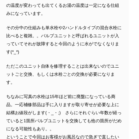
の温度が変わっても出てくるお湯の温度は一定になる仕組
みになっています。
その分中の仕組みも単水栓や2ハンドルタイプの混合水栓に
比べると複雑。。バルブユニットと呼ばれるユニットが入
っていてそれが故障すると今回のように水がでなくなりま
す(*_*)
ただこのユニット自体を修理することは出来ないのでユニ
ットごと交換、もしくは水栓ごとの交換が必要になりま
す。
ちなみに写真の水栓は15年ほど前に廃盤になっている商
品。一応補修部品は手に入りますが取り寄せが必要な上に
結構お値段がします(・_・;) さらにそれぐらい年数が経っ
ていると1箇所バルブユニットを交換しても他の箇所がだめ
になる可能性もあり。。
ということで今回はお客様がお風呂なので急ぎで直したい