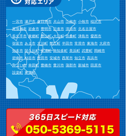
一宮市
瀬戸市
春日井市
犬山市
江南市
小牧市
稲沢市
尾張旭市
岩倉市
豊明市
日進市
清須市
北名古屋市
長久手市
東郷町
豊山町
大口町
扶桑町
津島市
愛西市
弥富市
あま市
大治町
蟹江町
半田市
常滑市
東海市
大府市
知多市
阿久比町
東浦町
南知多町
美浜町
武豊町
岡崎市
碧南市
刈谷市
豊田市
安城市
西尾市
知立市
高浜市
みよし市
幸田町
豊橋市
豊川市
蒲郡市
新城市
田原市
設楽町
東栄町