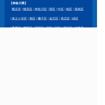
【神奈川県】
横浜市
鶴見区
神奈川区
西区
中区
南区
港南区
保土ケ谷区
旭区
磯子区
金沢区
港北区
緑区
青葉区
都筑区
戸塚区
栄区
泉区
瀬谷区
川崎市
川崎区
幸区
中原区
高津区
宮前区
多摩区
麻生区
横須賀市
鎌倉市
逗子市
三浦市
葉山町
相模原市
緑区
中央区
南区
厚木市
大和市
海老名市
座間市
綾瀬市
愛川町
平塚市
藤沢市
茅ヶ崎市
秦野市
伊勢原市
寒川町
大磯町
二宮町
小田原市
南足柄市
中井町
大井町
松田町
山北町
開成町
箱根町
真鶴町
湯河原町