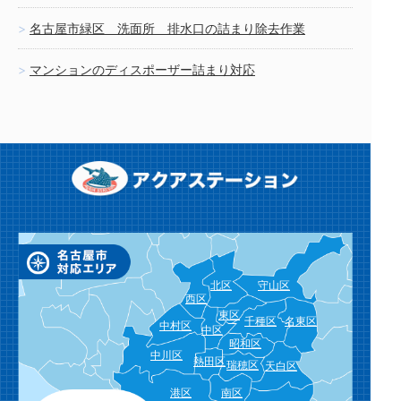
名古屋市緑区 洗面所 排水口の詰まり除去作業
マンションのディスポーザー詰まり対応
北区
守山区
西区
東区
千種区
名東区
中村区
中区
昭和区
中川区
熱田区
瑞穂区
天白区
港区
南区