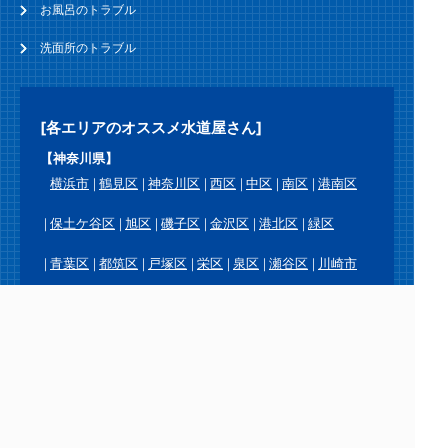
お風呂のトラブル
洗面所のトラブル
[各エリアのオススメ水道屋さん]
【神奈川県】
横浜市
鶴見区
神奈川区
西区
中区
南区
港南区
保土ケ谷区
旭区
磯子区
金沢区
港北区
緑区
青葉区
都筑区
戸塚区
栄区
泉区
瀬谷区
川崎市
川崎区
幸区
中原区
高津区
宮前区
多摩区
麻生区
横須賀市
鎌倉市
逗子市
三浦市
葉山町
相模原市
緑区
中央区
南区
厚木市
大和市
海老名市
座間市
綾瀬市
愛川町
平塚市
藤沢市
茅ヶ崎市
秦野市