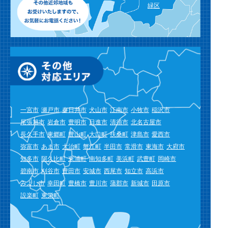
緑区
一宮市
瀬戸市
春日井市
犬山市
江南市
小牧市
稲沢市
尾張旭市
岩倉市
豊明市
日進市
清須市
北名古屋市
長久手市
東郷町
豊山町
大口町
扶桑町
津島市
愛西市
弥富市
あま市
大治町
蟹江町
半田市
常滑市
東海市
大府市
知多市
阿久比町
東浦町
南知多町
美浜町
武豊町
岡崎市
碧南市
刈谷市
豊田市
安城市
西尾市
知立市
高浜市
みよし市
幸田町
豊橋市
豊川市
蒲郡市
新城市
田原市
設楽町
東栄町