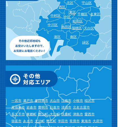
北区
守山区
西区
東区
千種区
名東区
中村区
中区
昭和区
中川区
熱田区
瑞穂区
天白区
港区
南区
緑区
一宮市
瀬戸市
春日井市
犬山市
江南市
小牧市
稲沢市
尾張旭市
岩倉市
豊明市
日進市
清須市
北名古屋市
長久手市
東郷町
豊山町
大口町
扶桑町
津島市
愛西市
弥富市
あま市
大治町
蟹江町
半田市
常滑市
東海市
大府市