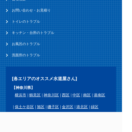
お問い合わせ・お見積り
トイレのトラブル
キッチン・台所のトラブル
お風呂のトラブル
洗面所のトラブル
[各エリアのオススメ水道屋さん]
【神奈川県】
横浜市
鶴見区
神奈川区
西区
中区
南区
港南区
保土ケ谷区
旭区
磯子区
金沢区
港北区
緑区
青葉区
都筑区
戸塚区
栄区
泉区
瀬谷区
川崎市
川崎区
幸区
中原区
高津区
宮前区
多摩区
麻生区