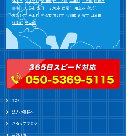
知多市
阿久比町
東浦町
南知多町
美浜町
武豊町
岡崎市
碧南市
刈谷市
豊田市
安城市
西尾市
知立市
高浜市
みよし市
幸田町
豊橋市
豊川市
蒲郡市
新城市
田原市
設楽町
東栄町
TOP
法人の客様へ
スタッフブログ
会社概要