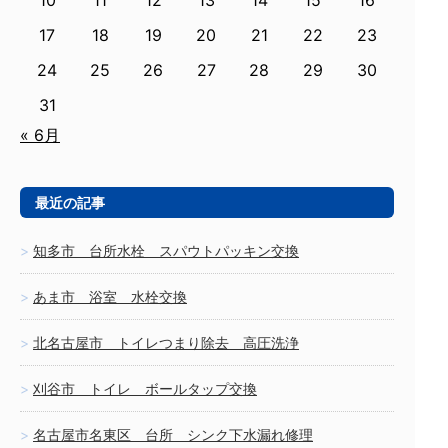
10
11
12
13
14
15
16
17
18
19
20
21
22
23
24
25
26
27
28
29
30
31
« 6月
最近の記事
知多市 台所水栓 スパウトパッキン交換
あま市 浴室 水栓交換
北名古屋市 トイレつまり除去 高圧洗浄
刈谷市 トイレ ボールタップ交換
名古屋市名東区 台所 シンク下水漏れ修理