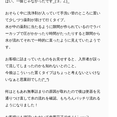
はい。一個じゃなかったです_(:3」∠)_
おそらく中に洗浄剤が入っていて手洗い管のところに置い
て少しづつ薬剤が溶けて行くタイプ。
水が中の薬剤に当たるように隙間が作られているのでラバ
ーカップで圧がかかったり時間がたったりすると隙間から
水が流れてそれで一時的に直ったように見えていたようで
す。
お客様に詰まっていたものをお見せすると、入所者が誤っ
て流してしまったのかも知れないとのこと。
今後はこういった置くタイプはちょっと考えないといけな
いなぁと思案顔でした(*_*)
何はともあれ無事詰まりの原因が取れたので後は便器を元
通りつけ直して水の流れを確認。もちろんバッチリ流れる
ようになりました！