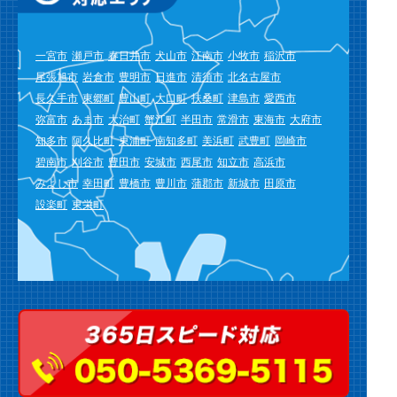
一宮市
瀬戸市
春日井市
犬山市
江南市
小牧市
稲沢市
尾張旭市
岩倉市
豊明市
日進市
清須市
北名古屋市
長久手市
東郷町
豊山町
大口町
扶桑町
津島市
愛西市
弥富市
あま市
大治町
蟹江町
半田市
常滑市
東海市
大府市
知多市
阿久比町
東浦町
南知多町
美浜町
武豊町
岡崎市
碧南市
刈谷市
豊田市
安城市
西尾市
知立市
高浜市
みよし市
幸田町
豊橋市
豊川市
蒲郡市
新城市
田原市
設楽町
東栄町