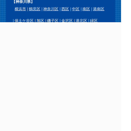
【神奈川県】
横浜市
鶴見区
神奈川区
西区
中区
南区
港南区
保土ケ谷区
旭区
磯子区
金沢区
港北区
緑区
青葉区
都筑区
戸塚区
栄区
泉区
瀬谷区
川崎市
川崎区
幸区
中原区
高津区
宮前区
多摩区
麻生区
横須賀市
鎌倉市
逗子市
三浦市
葉山町
相模原市
緑区
中央区
南区
厚木市
大和市
海老名市
座間市
綾瀬市
愛川町
平塚市
藤沢市
茅ヶ崎市
秦野市
伊勢原市
寒川町
大磯町
二宮町
小田原市
南足柄市
中井町
大井町
松田町
山北町
開成町
箱根町
真鶴町
湯河原町