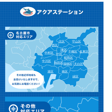
北区
守山区
西区
東区
千種区
名東区
中村区
中区
昭和区
中川区
熱田区
瑞穂区
天白区
港区
南区
緑区