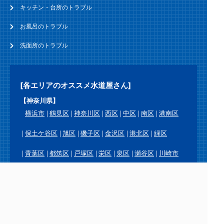
キッチン・台所のトラブル
お風呂のトラブル
洗面所のトラブル
[各エリアのオススメ水道屋さん]
【神奈川県】
横浜市
鶴見区
神奈川区
西区
中区
南区
港南区
保土ケ谷区
旭区
磯子区
金沢区
港北区
緑区
青葉区
都筑区
戸塚区
栄区
泉区
瀬谷区
川崎市
川崎区
幸区
中原区
高津区
宮前区
多摩区
麻生区
横須賀市
鎌倉市
逗子市
三浦市
葉山町
相模原市
緑区
中央区
南区
厚木市
大和市
海老名市
座間市