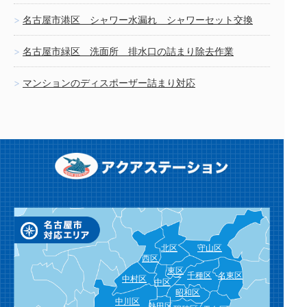
名古屋市港区 シャワー水漏れ シャワーセット交換
名古屋市緑区 洗面所 排水口の詰まり除去作業
マンションのディスポーザー詰まり対応
北区
守山区
西区
東区
千種区
名東区
中村区
中区
昭和区
中川区
熱田区