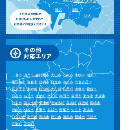
瑞穂区
天白区
港区
南区
緑区
一宮市
瀬戸市
春日井市
犬山市
江南市
小牧市
稲沢市
尾張旭市
岩倉市
豊明市
日進市
清須市
北名古屋市
長久手市
東郷町
豊山町
大口町
扶桑町
津島市
愛西市
弥富市
あま市
大治町
蟹江町
半田市
常滑市
東海市
大府市
知多市
阿久比町
東浦町
南知多町
美浜町
武豊町
岡崎市
碧南市
刈谷市
豊田市
安城市
西尾市
知立市
高浜市
みよし市
幸田町
豊橋市
豊川市
蒲郡市
新城市
田原市
設楽町
東栄町