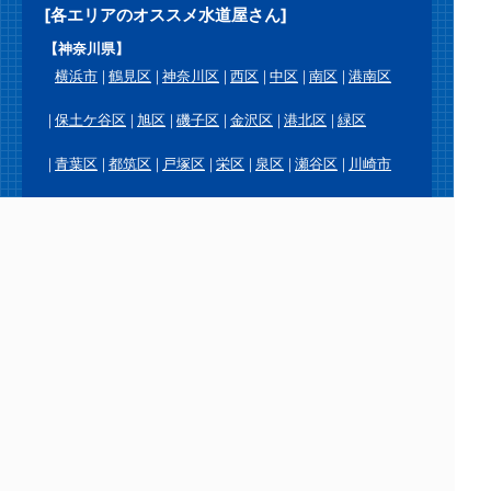
[各エリアのオススメ水道屋さん]
【神奈川県】
横浜市
鶴見区
神奈川区
西区
中区
南区
港南区
保土ケ谷区
旭区
磯子区
金沢区
港北区
緑区
青葉区
都筑区
戸塚区
栄区
泉区
瀬谷区
川崎市
川崎区
幸区
中原区
高津区
宮前区
多摩区
麻生区
横須賀市
鎌倉市
逗子市
三浦市
葉山町
相模原市
緑区
中央区
南区
厚木市
大和市
海老名市
座間市
綾瀬市
愛川町
平塚市
藤沢市
茅ヶ崎市
秦野市
伊勢原市
寒川町
大磯町
二宮町
小田原市
南足柄市
中井町
大井町
松田町
山北町
開成町
箱根町
真鶴町
湯河原町