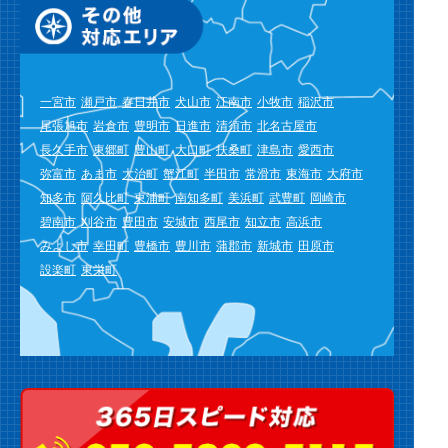
一宮市
瀬戸市
春日井市
犬山市
江南市
小牧市
稲沢市
尾張旭市
岩倉市
豊明市
日進市
清須市
北名古屋市
長久手市
東郷町
豊山町
大口町
扶桑町
津島市
愛西市
弥富市
あま市
大治町
蟹江町
半田市
常滑市
東海市
大府市
知多市
阿久比町
東浦町
南知多町
美浜町
武豊町
岡崎市
碧南市
刈谷市
豊田市
安城市
西尾市
知立市
高浜市
みよし市
幸田町
豊橋市
豊川市
蒲郡市
新城市
田原市
設楽町
東栄町