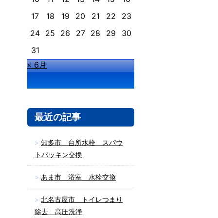
17
18
19
20
21
22
23
24
25
26
27
28
29
30
31
« 6月
最近の記事
知多市 台所水栓 スパウ
トパッキン交換
あま市 浴室 水栓交換
北名古屋市 トイレつまり
除去 高圧洗浄