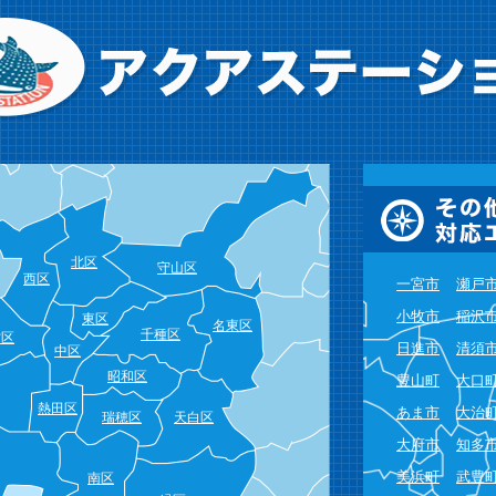
北区
守山区
西区
一宮市
瀬戸
小牧市
稲沢
東区
名東区
千種区
村区
日進市
清須
中区
昭和区
豊山町
大口
熱田区
あま市
大治
瑞穂区
天白区
大府市
知多
美浜町
武豊
南区