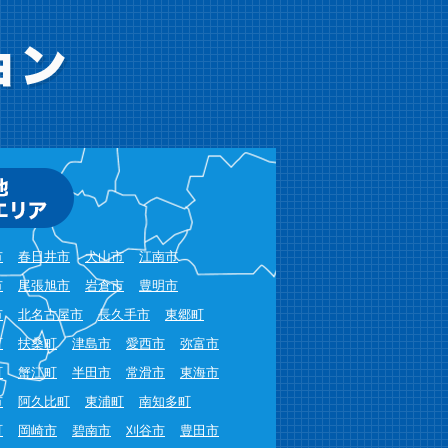
市
春日井市
犬山市
江南市
市
尾張旭市
岩倉市
豊明市
市
北名古屋市
長久手市
東郷町
町
扶桑町
津島市
愛西市
弥富市
町
蟹江町
半田市
常滑市
東海市
市
阿久比町
東浦町
南知多町
町
岡崎市
碧南市
刈谷市
豊田市