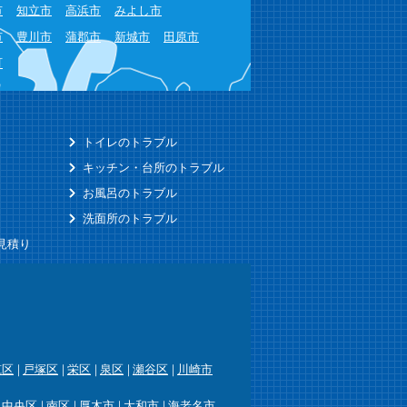
市
知立市
高浜市
みよし市
市
豊川市
蒲郡市
新城市
田原市
町
トイレのトラブル
キッチン・台所のトラブル
お風呂のトラブル
洗面所のトラブル
見積り
筑区
戸塚区
栄区
泉区
瀬谷区
川崎市
中央区
南区
厚木市
大和市
海老名市