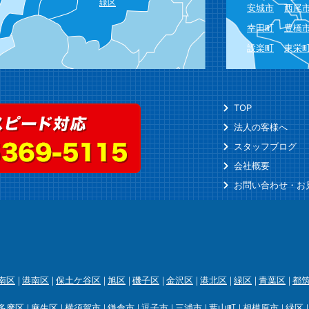
緑区
安城市
西尾
幸田町
豊橋
設楽町
東栄
TOP
法人の客様へ
スタッフブログ
会社概要
お問い合わせ・お
南区
港南区
保土ケ谷区
旭区
磯子区
金沢区
港北区
緑区
青葉区
都
多摩区
麻生区
横須賀市
鎌倉市
逗子市
三浦市
葉山町
相模原市
緑区