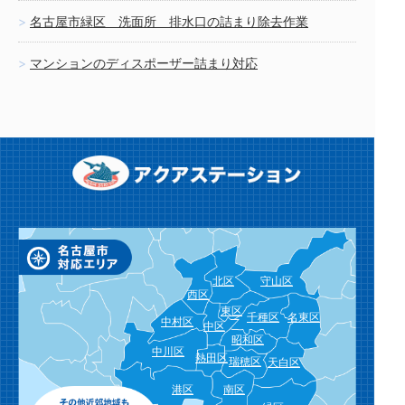
名古屋市緑区 洗面所 排水口の詰まり除去作業
マンションのディスポーザー詰まり対応
北区
守山区
西区
東区
千種区
名東区
中村区
中区
昭和区
中川区
熱田区
瑞穂区
天白区
港区
南区