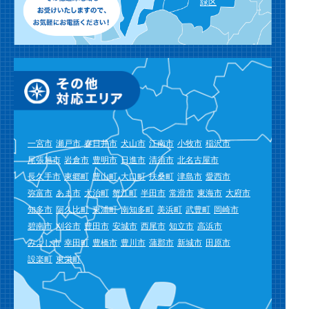
緑区
一宮市
瀬戸市
春日井市
犬山市
江南市
小牧市
稲沢市
尾張旭市
岩倉市
豊明市
日進市
清須市
北名古屋市
長久手市
東郷町
豊山町
大口町
扶桑町
津島市
愛西市
弥富市
あま市
大治町
蟹江町
半田市
常滑市
東海市
大府市
知多市
阿久比町
東浦町
南知多町
美浜町
武豊町
岡崎市
碧南市
刈谷市
豊田市
安城市
西尾市
知立市
高浜市
みよし市
幸田町
豊橋市
豊川市
蒲郡市
新城市
田原市
設楽町
東栄町