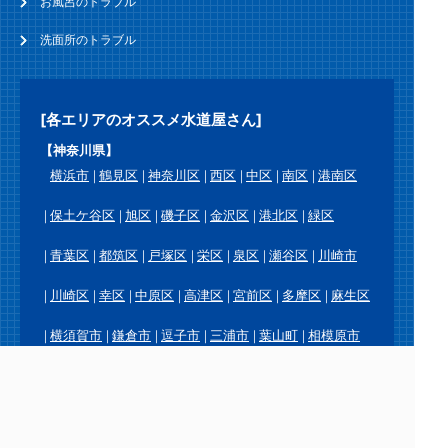
お風呂のトラブル
洗面所のトラブル
[各エリアのオススメ水道屋さん]
【神奈川県】
横浜市
鶴見区
神奈川区
西区
中区
南区
港南区
保土ケ谷区
旭区
磯子区
金沢区
港北区
緑区
青葉区
都筑区
戸塚区
栄区
泉区
瀬谷区
川崎市
川崎区
幸区
中原区
高津区
宮前区
多摩区
麻生区
横須賀市
鎌倉市
逗子市
三浦市
葉山町
相模原市
緑区
中央区
南区
厚木市
大和市
海老名市
座間市
綾瀬市
愛川町
平塚市
藤沢市
茅ヶ崎市
秦野市