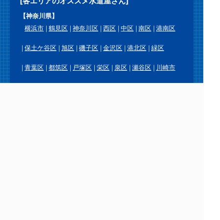
[各エリアのオススメ水道屋さん]
【神奈川県】
横浜市
鶴見区
神奈川区
西区
中区
南区
港南区
保土ケ谷区
旭区
磯子区
金沢区
港北区
緑区
青葉区
都筑区
戸塚区
栄区
泉区
瀬谷区
川崎市
川崎区
幸区
中原区
高津区
宮前区
多摩区
麻生区
横須賀市
鎌倉市
逗子市
三浦市
葉山町
相模原市
緑区
中央区
南区
厚木市
大和市
海老名市
座間市
綾瀬市
愛川町
平塚市
藤沢市
茅ヶ崎市
秦野市
伊勢原市
寒川町
大磯町
二宮町
小田原市
南足柄市
中井町
大井町
松田町
山北町
開成町
箱根町
真鶴町
湯河原町