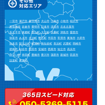
一宮市
瀬戸市
春日井市
犬山市
江南市
小牧市
稲沢市
尾張旭市
岩倉市
豊明市
日進市
清須市
北名古屋市
長久手市
東郷町
豊山町
大口町
扶桑町
津島市
愛西市
弥富市
あま市
大治町
蟹江町
半田市
常滑市
東海市
大府市
知多市
阿久比町
東浦町
南知多町
美浜町
武豊町
岡崎市
碧南市
刈谷市
豊田市
安城市
西尾市
知立市
高浜市
みよし市
幸田町
豊橋市
豊川市
蒲郡市
新城市
田原市
設楽町
東栄町