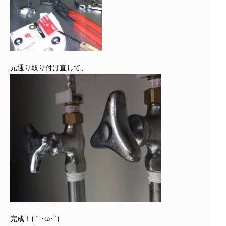
元通り取り付け直して、
完成！(｀･ω･´)ゞ