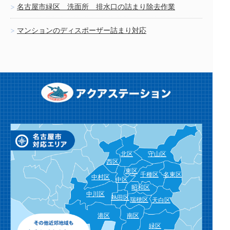
名古屋市緑区 洗面所 排水口の詰まり除去作業
マンションのディスポーザー詰まり対応
北区
守山区
西区
東区
千種区
名東区
中村区
中区
昭和区
中川区
熱田区
瑞穂区
天白区
港区
南区
緑区