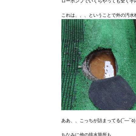
ローポンプでいくらやっても全く手
これは、、、ということで外の汚水
ああ、、こっちが詰まってる(¯―¯٥)
ちなみに他の排水箇所も、、