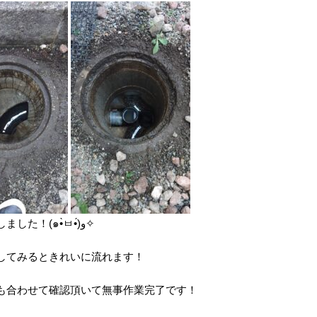
デデデン！！きれいに排水管が開通しました！(๑•̀ㅂ•́)و✧
してみるときれいに流れます！
も合わせて確認頂いて無事作業完了です！