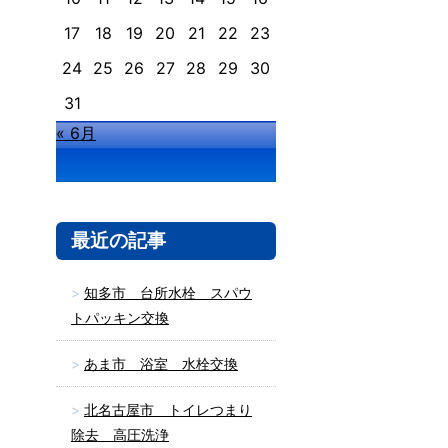
17
18
19
20
21
22
23
24
25
26
27
28
29
30
31
« 6月
最近の記事
知多市 台所水栓 スパウ
トパッキン交換
あま市 浴室 水栓交換
北名古屋市 トイレつまり
除去 高圧洗浄