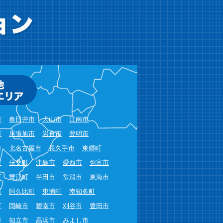
市
春日井市
犬山市
江南市
市
尾張旭市
岩倉市
豊明市
市
北名古屋市
長久手市
東郷町
町
扶桑町
津島市
愛西市
弥富市
町
蟹江町
半田市
常滑市
東海市
市
阿久比町
東浦町
南知多町
町
岡崎市
碧南市
刈谷市
豊田市
市
知立市
高浜市
みよし市