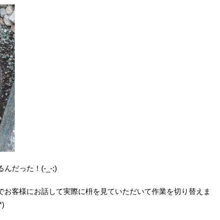
った！(-_-;)
でお客様にお話して実際に枡を見ていただいて作業を切り替えま
)