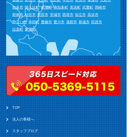
知多市
阿久比町
東浦町
南知多町
美浜町
武豊町
岡崎市
碧南市
刈谷市
豊田市
安城市
西尾市
知立市
高浜市
みよし市
幸田町
豊橋市
豊川市
蒲郡市
新城市
田原市
設楽町
東栄町
TOP
法人の客様へ
スタッフブログ