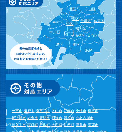
北区
守山区
西区
東区
千種区
名東区
中村区
中区
昭和区
中川区
熱田区
瑞穂区
天白区
港区
南区
緑区
一宮市
瀬戸市
春日井市
犬山市
江南市
小牧市
稲沢市
尾張旭市
岩倉市
豊明市
日進市
清須市
北名古屋市
長久手市
東郷町
豊山町
大口町
扶桑町
津島市
愛西市
弥富市
あま市
大治町
蟹江町
半田市
常滑市
東海市
大府市