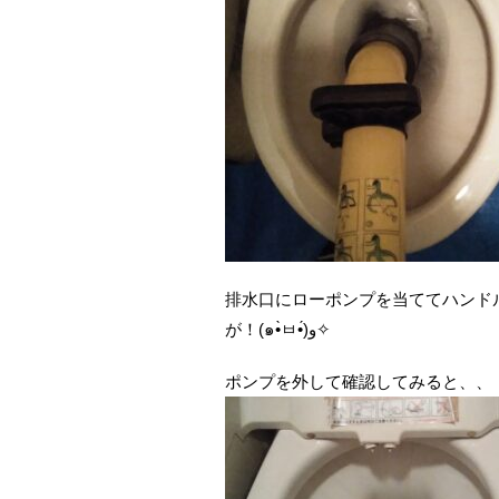
排水口にローポンプを当ててハンド
が！(๑•̀ㅂ•́)و✧
ポンプを外して確認してみると、、