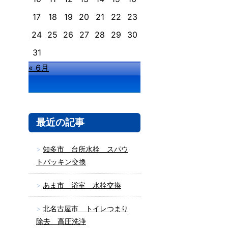
17
18
19
20
21
22
23
24
25
26
27
28
29
30
31
« 6月
最近の記事
知多市 台所水栓 スパウ
トパッキン交換
あま市 浴室 水栓交換
北名古屋市 トイレつまり
除去 高圧洗浄