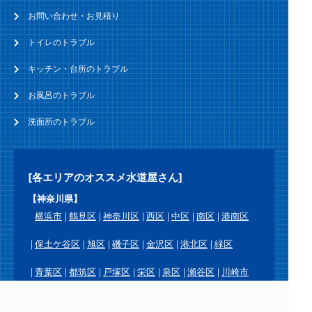
お問い合わせ・お見積り
トイレのトラブル
キッチン・台所のトラブル
お風呂のトラブル
洗面所のトラブル
[各エリアのオススメ水道屋さん]
【神奈川県】
横浜市
鶴見区
神奈川区
西区
中区
南区
港南区
保土ケ谷区
旭区
磯子区
金沢区
港北区
緑区
青葉区
都筑区
戸塚区
栄区
泉区
瀬谷区
川崎市
川崎区
幸区
中原区
高津区
宮前区
多摩区
麻生区