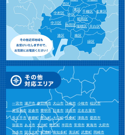
西区
東区
千種区
名東区
中村区
中区
昭和区
中川区
熱田区
瑞穂区
天白区
港区
南区
緑区
一宮市
瀬戸市
春日井市
犬山市
江南市
小牧市
稲沢市
尾張旭市
岩倉市
豊明市
日進市
清須市
北名古屋市
長久手市
東郷町
豊山町
大口町
扶桑町
津島市
愛西市
弥富市
あま市
大治町
蟹江町
半田市
常滑市
東海市
大府市
知多市
阿久比町
東浦町
南知多町
美浜町
武豊町
岡崎市