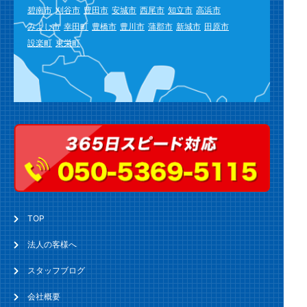
碧南市
刈谷市
豊田市
安城市
西尾市
知立市
高浜市
みよし市
幸田町
豊橋市
豊川市
蒲郡市
新城市
田原市
設楽町
東栄町
TOP
法人の客様へ
スタッフブログ
会社概要