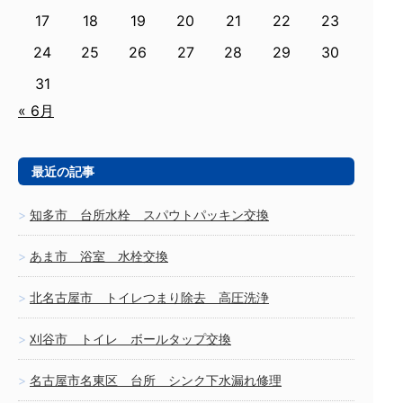
17
18
19
20
21
22
23
24
25
26
27
28
29
30
31
« 6月
最近の記事
知多市 台所水栓 スパウトパッキン交換
あま市 浴室 水栓交換
北名古屋市 トイレつまり除去 高圧洗浄
刈谷市 トイレ ボールタップ交換
名古屋市名東区 台所 シンク下水漏れ修理