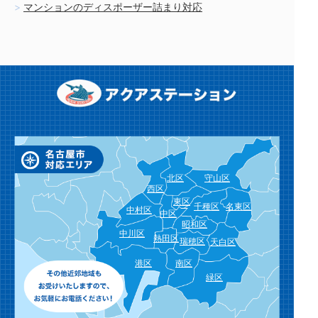
マンションのディスポーザー詰まり対応
北区
守山区
西区
東区
千種区
名東区
中村区
中区
昭和区
中川区
熱田区
瑞穂区
天白区
港区
南区
緑区