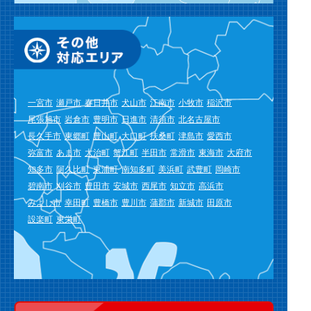
一宮市
瀬戸市
春日井市
犬山市
江南市
小牧市
稲沢市
尾張旭市
岩倉市
豊明市
日進市
清須市
北名古屋市
長久手市
東郷町
豊山町
大口町
扶桑町
津島市
愛西市
弥富市
あま市
大治町
蟹江町
半田市
常滑市
東海市
大府市
知多市
阿久比町
東浦町
南知多町
美浜町
武豊町
岡崎市
碧南市
刈谷市
豊田市
安城市
西尾市
知立市
高浜市
みよし市
幸田町
豊橋市
豊川市
蒲郡市
新城市
田原市
設楽町
東栄町