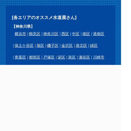
[各エリアのオススメ水道屋さん]
【神奈川県】
横浜市
鶴見区
神奈川区
西区
中区
南区
港南区
保土ケ谷区
旭区
磯子区
金沢区
港北区
緑区
青葉区
都筑区
戸塚区
栄区
泉区
瀬谷区
川崎市
川崎区
幸区
中原区
高津区
宮前区
多摩区
麻生区
横須賀市
鎌倉市
逗子市
三浦市
葉山町
相模原市
緑区
中央区
南区
厚木市
大和市
海老名市
座間市
綾瀬市
愛川町
平塚市
藤沢市
茅ヶ崎市
秦野市
伊勢原市
寒川町
大磯町
二宮町
小田原市
南足柄市
中井町
大井町
松田町
山北町
開成町
箱根町