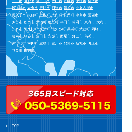
一宮市
瀬戸市
春日井市
犬山市
江南市
小牧市
稲沢市
尾張旭市
岩倉市
豊明市
日進市
清須市
北名古屋市
長久手市
東郷町
豊山町
大口町
扶桑町
津島市
愛西市
弥富市
あま市
大治町
蟹江町
半田市
常滑市
東海市
大府市
知多市
阿久比町
東浦町
南知多町
美浜町
武豊町
岡崎市
碧南市
刈谷市
豊田市
安城市
西尾市
知立市
高浜市
みよし市
幸田町
豊橋市
豊川市
蒲郡市
新城市
田原市
設楽町
東栄町
TOP