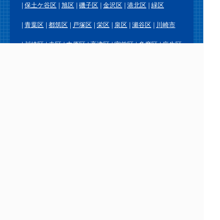
保土ケ谷区
旭区
磯子区
金沢区
港北区
緑区
青葉区
都筑区
戸塚区
栄区
泉区
瀬谷区
川崎市
川崎区
幸区
中原区
高津区
宮前区
多摩区
麻生区
横須賀市
鎌倉市
逗子市
三浦市
葉山町
相模原市
緑区
中央区
南区
厚木市
大和市
海老名市
座間市
綾瀬市
愛川町
平塚市
藤沢市
茅ヶ崎市
秦野市
伊勢原市
寒川町
大磯町
二宮町
小田原市
南足柄市
中井町
大井町
松田町
山北町
開成町
箱根町
真鶴町
湯河原町
Copyright (C) アクアステーション All Right Reserved.