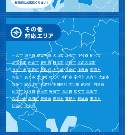
一宮市
瀬戸市
春日井市
犬山市
江南市
小牧市
稲沢市
尾張旭市
岩倉市
豊明市
日進市
清須市
北名古屋市
長久手市
東郷町
豊山町
大口町
扶桑町
津島市
愛西市
弥富市
あま市
大治町
蟹江町
半田市
常滑市
東海市
大府市
知多市
阿久比町
東浦町
南知多町
美浜町
武豊町
岡崎市
碧南市
刈谷市
豊田市
安城市
西尾市
知立市
高浜市
みよし市
幸田町
豊橋市
豊川市
蒲郡市
新城市
田原市
設楽町
東栄町