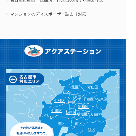
マンションのディスポーザー詰まり対応
北区
守山区
西区
東区
千種区
名東区
中村区
中区
昭和区
中川区
熱田区
瑞穂区
天白区
港区
南区
緑区