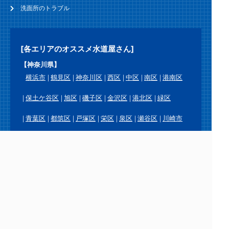
洗面所のトラブル
[各エリアのオススメ水道屋さん]
【神奈川県】
横浜市
鶴見区
神奈川区
西区
中区
南区
港南区
保土ケ谷区
旭区
磯子区
金沢区
港北区
緑区
青葉区
都筑区
戸塚区
栄区
泉区
瀬谷区
川崎市
川崎区
幸区
中原区
高津区
宮前区
多摩区
麻生区
横須賀市
鎌倉市
逗子市
三浦市
葉山町
相模原市
緑区
中央区
南区
厚木市
大和市
海老名市
座間市
綾瀬市
愛川町
平塚市
藤沢市
茅ヶ崎市
秦野市
伊勢原市
寒川町
大磯町
二宮町
小田原市
南足柄市