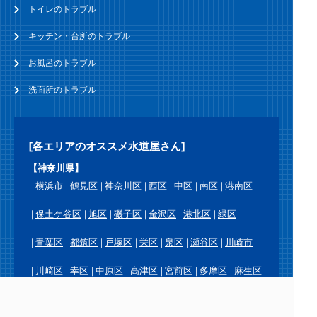
トイレのトラブル
キッチン・台所のトラブル
お風呂のトラブル
洗面所のトラブル
[各エリアのオススメ水道屋さん]
【神奈川県】
横浜市
鶴見区
神奈川区
西区
中区
南区
港南区
保土ケ谷区
旭区
磯子区
金沢区
港北区
緑区
青葉区
都筑区
戸塚区
栄区
泉区
瀬谷区
川崎市
川崎区
幸区
中原区
高津区
宮前区
多摩区
麻生区
横須賀市
鎌倉市
逗子市
三浦市
葉山町
相模原市