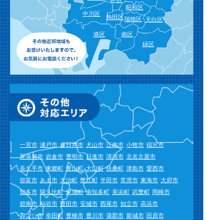
昭和区
中川区
熱田区
瑞穂区
天白区
港区
南区
緑区
一宮市
瀬戸市
春日井市
犬山市
江南市
小牧市
稲沢市
尾張旭市
岩倉市
豊明市
日進市
清須市
北名古屋市
長久手市
東郷町
豊山町
大口町
扶桑町
津島市
愛西市
弥富市
あま市
大治町
蟹江町
半田市
常滑市
東海市
大府市
知多市
阿久比町
東浦町
南知多町
美浜町
武豊町
岡崎市
碧南市
刈谷市
豊田市
安城市
西尾市
知立市
高浜市
みよし市
幸田町
豊橋市
豊川市
蒲郡市
新城市
田原市