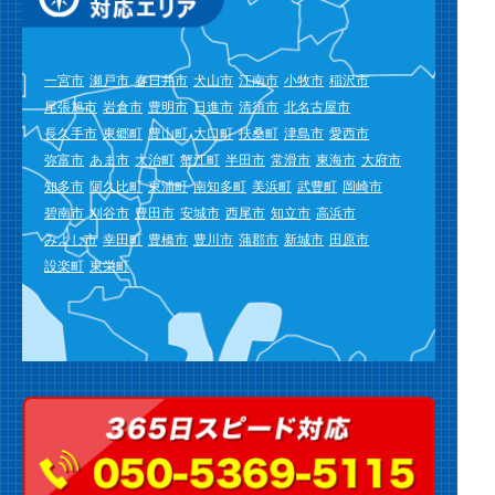
一宮市
瀬戸市
春日井市
犬山市
江南市
小牧市
稲沢市
尾張旭市
岩倉市
豊明市
日進市
清須市
北名古屋市
長久手市
東郷町
豊山町
大口町
扶桑町
津島市
愛西市
弥富市
あま市
大治町
蟹江町
半田市
常滑市
東海市
大府市
知多市
阿久比町
東浦町
南知多町
美浜町
武豊町
岡崎市
碧南市
刈谷市
豊田市
安城市
西尾市
知立市
高浜市
みよし市
幸田町
豊橋市
豊川市
蒲郡市
新城市
田原市
設楽町
東栄町