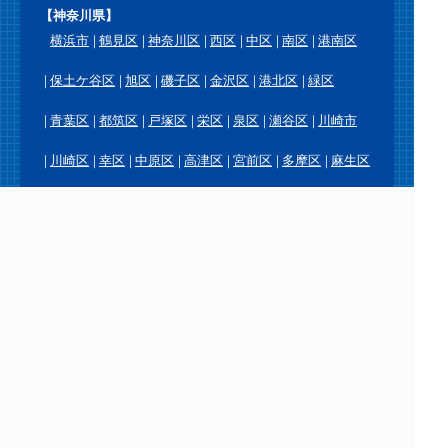
【神奈川県】
横浜市
鶴見区
神奈川区
西区
中区
南区
港南区
保土ケ谷区
旭区
磯子区
金沢区
港北区
緑区
青葉区
都筑区
戸塚区
栄区
泉区
瀬谷区
川崎市
川崎区
幸区
中原区
高津区
宮前区
多摩区
麻生区
横須賀市
鎌倉市
逗子市
三浦市
葉山町
相模原市
緑区
中央区
南区
厚木市
大和市
海老名市
座間市
綾瀬市
愛川町
平塚市
藤沢市
茅ヶ崎市
秦野市
伊勢原市
寒川町
大磯町
二宮町
小田原市
南足柄市
中井町
大井町
松田町
山北町
開成町
箱根町
真鶴町
湯河原町