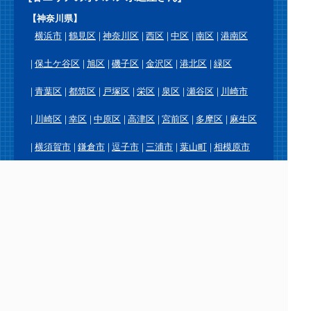
【神奈川県】
横浜市
鶴見区
神奈川区
西区
中区
南区
港南区
保土ケ谷区
旭区
磯子区
金沢区
港北区
緑区
青葉区
都筑区
戸塚区
栄区
泉区
瀬谷区
川崎市
川崎区
幸区
中原区
高津区
宮前区
多摩区
麻生区
横須賀市
鎌倉市
逗子市
三浦市
葉山町
相模原市
緑区
中央区
南区
厚木市
大和市
海老名市
座間市
綾瀬市
愛川町
平塚市
藤沢市
茅ヶ崎市
秦野市
伊勢原市
寒川町
大磯町
二宮町
小田原市
南足柄市
中井町
大井町
松田町
山北町
開成町
箱根町
真鶴町
湯河原町