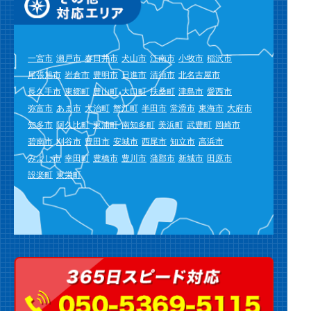
一宮市
瀬戸市
春日井市
犬山市
江南市
小牧市
稲沢市
尾張旭市
岩倉市
豊明市
日進市
清須市
北名古屋市
長久手市
東郷町
豊山町
大口町
扶桑町
津島市
愛西市
弥富市
あま市
大治町
蟹江町
半田市
常滑市
東海市
大府市
知多市
阿久比町
東浦町
南知多町
美浜町
武豊町
岡崎市
碧南市
刈谷市
豊田市
安城市
西尾市
知立市
高浜市
みよし市
幸田町
豊橋市
豊川市
蒲郡市
新城市
田原市
設楽町
東栄町