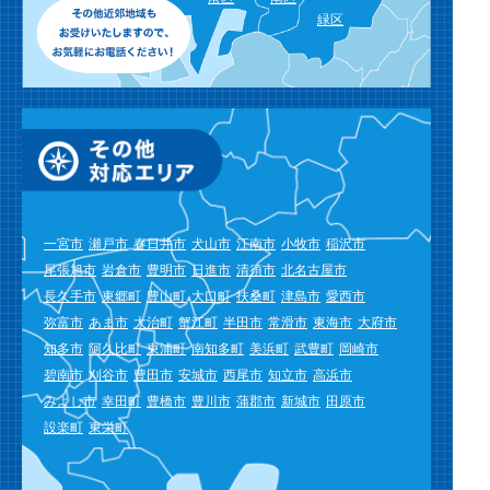
緑区
一宮市
瀬戸市
春日井市
犬山市
江南市
小牧市
稲沢市
尾張旭市
岩倉市
豊明市
日進市
清須市
北名古屋市
長久手市
東郷町
豊山町
大口町
扶桑町
津島市
愛西市
弥富市
あま市
大治町
蟹江町
半田市
常滑市
東海市
大府市
知多市
阿久比町
東浦町
南知多町
美浜町
武豊町
岡崎市
碧南市
刈谷市
豊田市
安城市
西尾市
知立市
高浜市
みよし市
幸田町
豊橋市
豊川市
蒲郡市
新城市
田原市
設楽町
東栄町