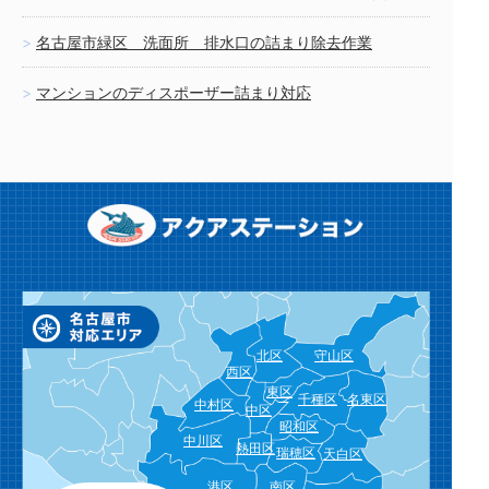
名古屋市緑区 洗面所 排水口の詰まり除去作業
マンションのディスポーザー詰まり対応
北区
守山区
西区
東区
千種区
名東区
中村区
中区
昭和区
中川区
熱田区
瑞穂区
天白区
港区
南区