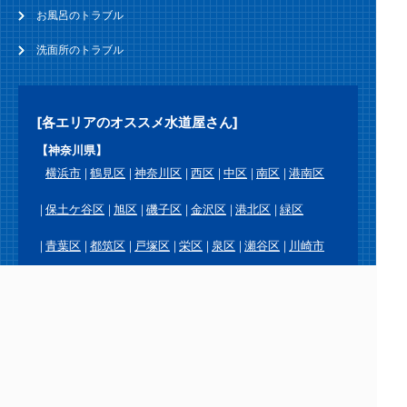
お風呂のトラブル
洗面所のトラブル
[各エリアのオススメ水道屋さん]
【神奈川県】
横浜市
鶴見区
神奈川区
西区
中区
南区
港南区
保土ケ谷区
旭区
磯子区
金沢区
港北区
緑区
青葉区
都筑区
戸塚区
栄区
泉区
瀬谷区
川崎市
川崎区
幸区
中原区
高津区
宮前区
多摩区
麻生区
横須賀市
鎌倉市
逗子市
三浦市
葉山町
相模原市
緑区
中央区
南区
厚木市
大和市
海老名市
座間市
綾瀬市
愛川町
平塚市
藤沢市
茅ヶ崎市
秦野市