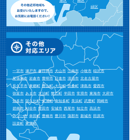
港区
南区
緑区
一宮市
瀬戸市
春日井市
犬山市
江南市
小牧市
稲沢市
尾張旭市
岩倉市
豊明市
日進市
清須市
北名古屋市
長久手市
東郷町
豊山町
大口町
扶桑町
津島市
愛西市
弥富市
あま市
大治町
蟹江町
半田市
常滑市
東海市
大府市
知多市
阿久比町
東浦町
南知多町
美浜町
武豊町
岡崎市
碧南市
刈谷市
豊田市
安城市
西尾市
知立市
高浜市
みよし市
幸田町
豊橋市
豊川市
蒲郡市
新城市
田原市
設楽町
東栄町