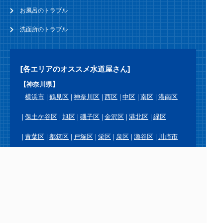
お風呂のトラブル
洗面所のトラブル
[各エリアのオススメ水道屋さん]
【神奈川県】
横浜市
鶴見区
神奈川区
西区
中区
南区
港南区
保土ケ谷区
旭区
磯子区
金沢区
港北区
緑区
青葉区
都筑区
戸塚区
栄区
泉区
瀬谷区
川崎市
川崎区
幸区
中原区
高津区
宮前区
多摩区
麻生区
横須賀市
鎌倉市
逗子市
三浦市
葉山町
相模原市
緑区
中央区
南区
厚木市
大和市
海老名市
座間市
綾瀬市
愛川町
平塚市
藤沢市
茅ヶ崎市
秦野市