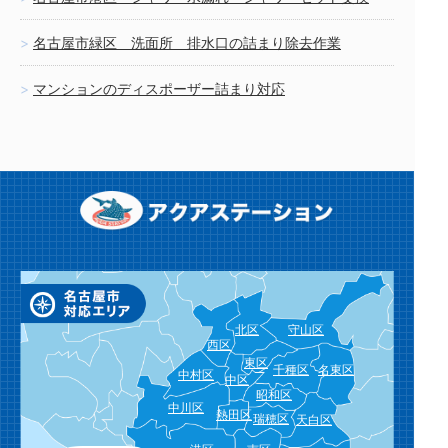
名古屋市緑区 洗面所 排水口の詰まり除去作業
マンションのディスポーザー詰まり対応
北区
守山区
西区
東区
千種区
名東区
中村区
中区
昭和区
中川区
熱田区
瑞穂区
天白区