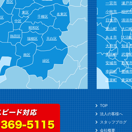
西区
一宮市
瀬戸
小牧市
稲沢
東区
名東区
千種区
村区
日進市
清須
中区
昭和区
豊山町
大口
熱田区
あま市
大治
瑞穂区
天白区
大府市
知多
美浜町
武豊
南区
緑区
安城市
西尾
幸田町
豊橋
設楽町
東栄
TOP
法人の客様へ
スタッフブログ
会社概要