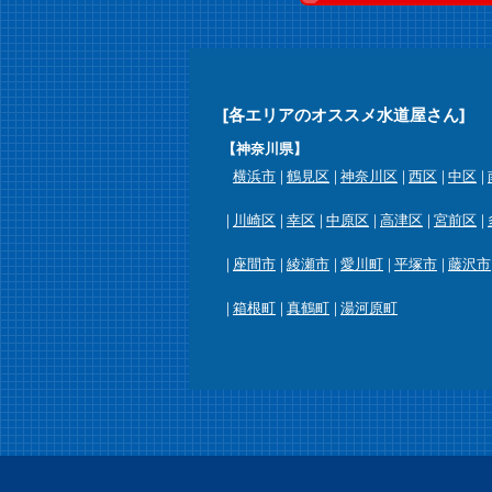
[各エリアのオススメ水道屋さん]
【神奈川県】
横浜市
鶴見区
神奈川区
西区
中区
川崎区
幸区
中原区
高津区
宮前区
座間市
綾瀬市
愛川町
平塚市
藤沢市
箱根町
真鶴町
湯河原町