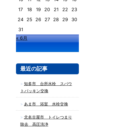
17
18
19
20
21
22
23
24
25
26
27
28
29
30
31
« 6月
最近の記事
知多市 台所水栓 スパウ
トパッキン交換
あま市 浴室 水栓交換
北名古屋市 トイレつまり
除去 高圧洗浄