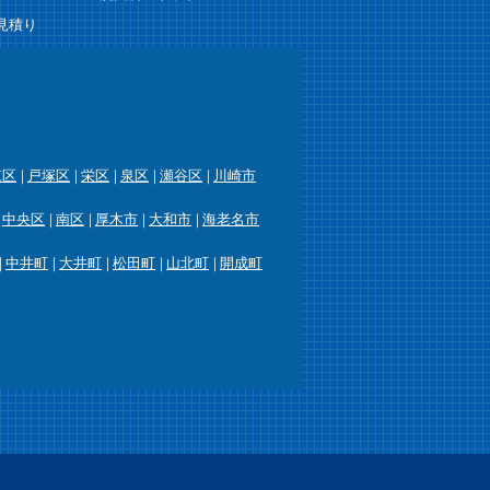
見積り
筑区
戸塚区
栄区
泉区
瀬谷区
川崎市
中央区
南区
厚木市
大和市
海老名市
中井町
大井町
松田町
山北町
開成町