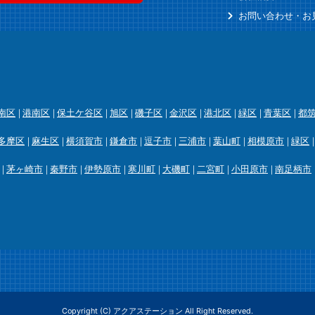
お問い合わせ・お
南区
港南区
保土ケ谷区
旭区
磯子区
金沢区
港北区
緑区
青葉区
都
多摩区
麻生区
横須賀市
鎌倉市
逗子市
三浦市
葉山町
相模原市
緑区
茅ヶ崎市
秦野市
伊勢原市
寒川町
大磯町
二宮町
小田原市
南足柄市
Copyright (C) アクアステーション All Right Reserved.