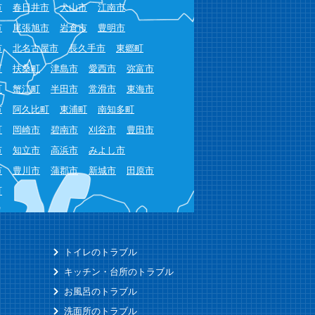
市
春日井市
犬山市
江南市
市
尾張旭市
岩倉市
豊明市
市
北名古屋市
長久手市
東郷町
町
扶桑町
津島市
愛西市
弥富市
町
蟹江町
半田市
常滑市
東海市
市
阿久比町
東浦町
南知多町
町
岡崎市
碧南市
刈谷市
豊田市
市
知立市
高浜市
みよし市
市
豊川市
蒲郡市
新城市
田原市
町
トイレのトラブル
キッチン・台所のトラブル
お風呂のトラブル
洗面所のトラブル