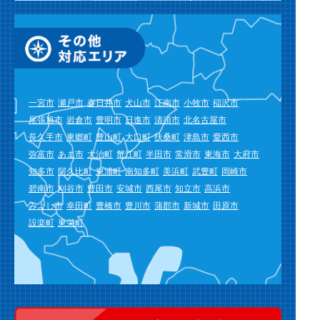
一宮市
瀬戸市
春日井市
犬山市
江南市
小牧市
稲沢市
尾張旭市
岩倉市
豊明市
日進市
清須市
北名古屋市
長久手市
東郷町
豊山町
大口町
扶桑町
津島市
愛西市
弥富市
あま市
大治町
蟹江町
半田市
常滑市
東海市
大府市
知多市
阿久比町
東浦町
南知多町
美浜町
武豊町
岡崎市
碧南市
刈谷市
豊田市
安城市
西尾市
知立市
高浜市
みよし市
幸田町
豊橋市
豊川市
蒲郡市
新城市
田原市
設楽町
東栄町