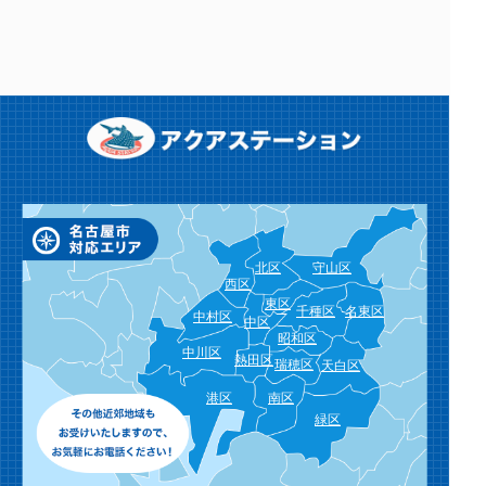
名古屋市緑区 洗面所 排水口の詰まり除
去作業
2025.11.17
マンションのディスポーザー詰まり対応
北区
守山区
西区
東区
千種区
名東区
中村区
中区
昭和区
中川区
熱田区
瑞穂区
天白区
港区
南区
緑区