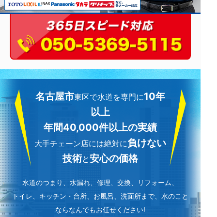
名古屋市
10年
東区で水道を専門に
以上
年間40,000件以上の実績
負けない
大手チェーン店には絶対に
技術
安心の価格
と
水道のつまり、水漏れ、修理、交換、リフォーム、
トイレ、キッチン・台所、お風呂、洗面所まで、水のこと
ならなんでもお任せください!