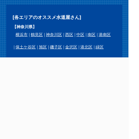
[各エリアのオススメ水道屋さん]
【神奈川県】
横浜市
鶴見区
神奈川区
西区
中区
南区
港南区
保土ケ谷区
旭区
磯子区
金沢区
港北区
緑区
青葉区
都筑区
戸塚区
栄区
泉区
瀬谷区
川崎市
川崎区
幸区
中原区
高津区
宮前区
多摩区
麻生区
横須賀市
鎌倉市
逗子市
三浦市
葉山町
相模原市
緑区
中央区
南区
厚木市
大和市
海老名市
座間市
綾瀬市
愛川町
平塚市
藤沢市
茅ヶ崎市
秦野市
伊勢原市
寒川町
大磯町
二宮町
小田原市
南足柄市
中井町
大井町
松田町
山北町
開成町
箱根町